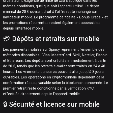
ordinateur. L'exigence de mise de x35 s'applique dans les
mêmes conditions, quel que soit l'appareil utilisé. Le dépôt
minimal de 20 € ouvrant droit à l'offre reste inchangé sur
navigateur mobile. Le programme de fidélité « Bonus Crabs » et
les promotions récurrentes restent également accessibles
depuis l'interface mobile.
💳 Dépôts et retraits sur mobile
Les paiements mobiles sur Spinsy reprennent l'ensemble des
méthodes disponibles : Visa, MasterCard, Skrill, Neteller, Bitcoin
et Ethereum. Les dépôts sont crédités immédiatement à partir
de 20 €, tandis que les retraits e-wallet sont traités en 24 à 48
heures. Les virements bancaires peuvent aller jusqu'à 3 jours
ouvrables. Les opérations en cryptomonnaie dépendent de la
confirmation réseau, variable selon la blockchain concernée. Le
premier retrait reste conditionné par la vérification KYC,
effectuée directement depuis l'appareil mobile.
🔒 Sécurité et licence sur mobile