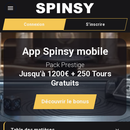
Connexion
S’inscrire
App Spinsy mobile
Pack Prestige
Jusqu’à 1200€ + 250 Tours
Gratuits
Découvrir le bonus
Table des matières
Table des matières